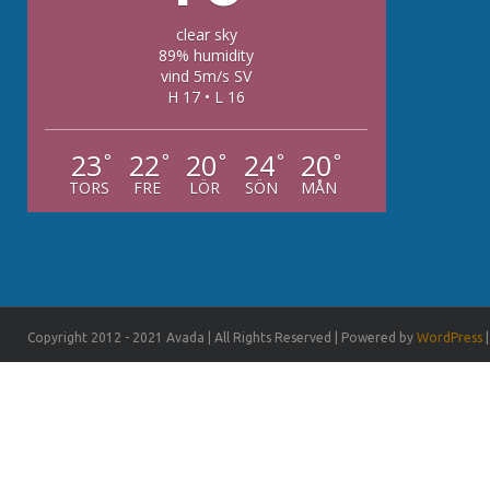
clear sky
89% humidity
vind 5m/s SV
H 17 • L 16
23
22
20
24
20
°
°
°
°
°
TORS
FRE
LÖR
SÖN
MÅN
Copyright 2012 - 2021 Avada | All Rights Reserved | Powered by
WordPress