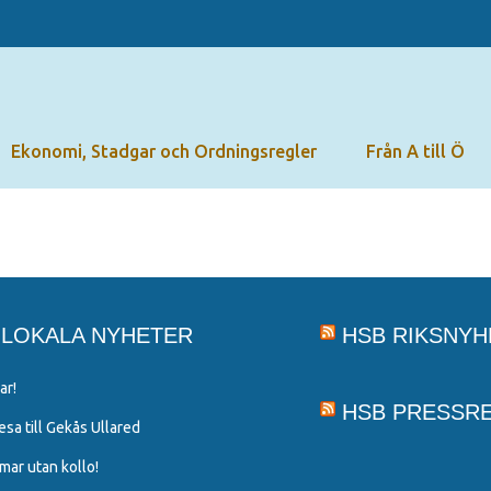
Ekonomi, Stadgar och Ordningsregler
Från A till Ö
 LOKALA NYHETER
HSB RIKSNYH
ar!
HSB PRESSR
a till Gekås Ullared
ar utan kollo!